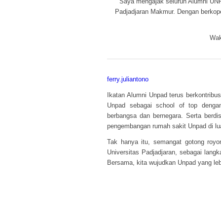
Saya mengajak seluruh Alumni UNP
Padjadjaran Makmur. Dengan berkope
Wak
ferry.juliantono
Ikatan Alumni Unpad terus berkontrib
Unpad sebagai school of top denga
berbangsa dan bernegara. Serta berdi
pengembangan rumah sakit Unpad di lua
Tak hanya itu, semangat gotong royo
Universitas Padjadjaran, sebagai lan
Bersama, kita wujudkan Unpad yang le