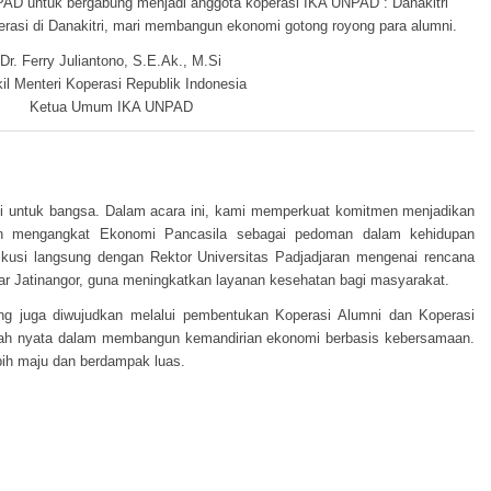
AD untuk bergabung menjadi anggota koperasi IKA UNPAD : Danakitri
rasi di Danakitri, mari membangun ekonomi gotong royong para alumni.
Dr. Ferry Juliantono, S.E.Ak., M.Si
il Menteri Koperasi Republik Indonesia
Ketua Umum IKA UNPAD
usi untuk bangsa. Dalam acara ini, kami memperkuat komitmen menjadikan
n mengangkat Ekonomi Pancasila sebagai pedoman dalam kehidupan
skusi langsung dengan Rektor Universitas Padjadjaran mengenai rencana
r Jatinangor, guna meningkatkan layanan kesehatan bagi masyarakat.
ng juga diwujudkan melalui pembentukan Koperasi Alumni dan Koperasi
gkah nyata dalam membangun kemandirian ekonomi berbasis kebersamaan.
bih maju dan berdampak luas.