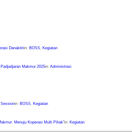
rasi Danakitri
in:
BOSS
,
Kegiatan
i Padjadjaran Makmur 2025
in:
Administrasi
 Session
in:
BOSS
,
Kegiatan
Makmur: Menuju Koperasi Multi Pihak”
in:
Kegiatan