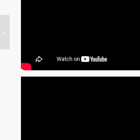
FGD “Koperasi
Danakitri Padjdajaran
Makmur: Menuju
Koperasi Multi Pih...