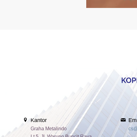
Kantor
Ema
Graha Metalindo
cs@
Lt 5, Jl. Warung Buncit Raya