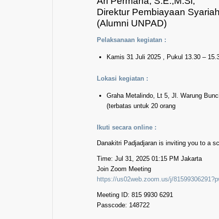
Ari Permana, S.E.,M.Si,
Direktur Pembiayaan Syar
(Alumni UNPAD)
Pelaksanaan kegiatan :
Kamis 31 Juli 2025 , Pukul 13.30 – 15.
Lokasi kegiatan :
Graha Metalindo, Lt 5, Jl. Warung Bunc
(terbatas untuk 20 orang
Ikuti secara online :
Danakitri Padjadjaran is inviting you to a
Time: Jul 31, 2025 01:15 PM Jakarta
Join Zoom Meeting
https://us02web.zoom.us/j/8159930629
Meeting ID: 815 9930 6291
Passcode: 148722