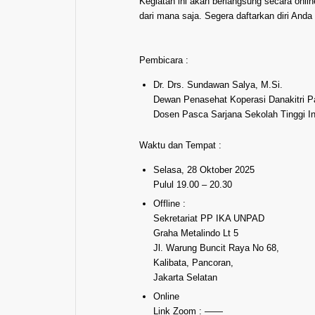
Kegiatan ini akan berlangsung secara onlin
dari mana saja. Segera daftarkan diri And
Pembicara :
Dr. Drs. Sundawan Salya, M.Si.
Dewan Penasehat Koperasi Danakitri P
Dosen Pasca Sarjana Sekolah Tinggi In
Waktu dan Tempat :
Selasa, 28 Oktober 2025
Pulul 19.00 – 20.30
Offline :
Sekretariat PP IKA UNPAD
Graha Metalindo Lt 5
Jl. Warung Buncit Raya No 68,
Kalibata, Pancoran,
Jakarta Selatan
Online
Link Zoom : ——