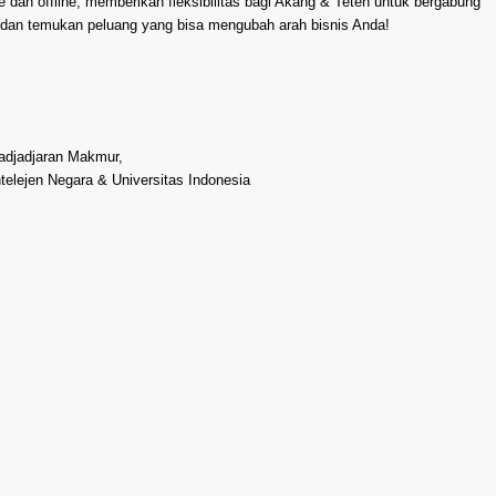
e dan offline, memberikan fleksibilitas bagi Akang & Teteh untuk bergabung
a dan temukan peluang yang bisa mengubah arah bisnis Anda!
adjadjaran Makmur,
telejen Negara & Universitas Indonesia