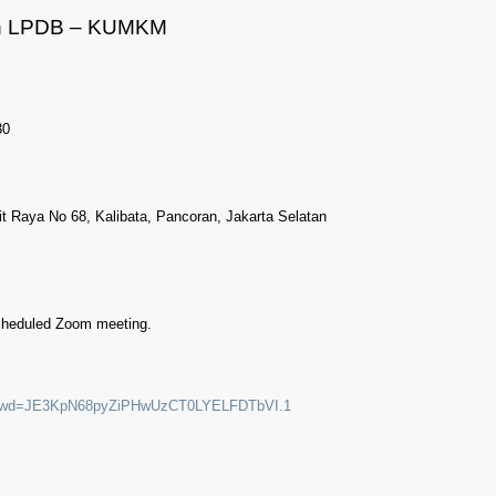
iah LPDB – KUMKM
30
it Raya No 68, Kalibata, Pancoran, Jakarta Selatan
 scheduled Zoom meeting.
1?pwd=JE3KpN68pyZiPHwUzCT0LYELFDTbVI.1