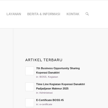
I
LAYANAN
BERITA & INFORMASI
KONTAK
ARTIKEL TERBARU
7th Business Opportunity Sharing
Koperasi Danakitri
in:
BOSS
,
Kegiatan
Time Line Kegiatan Koperasi Danakitri
Padjadjaran Makmur 2025
in:
Administrasi
E-Certificate BOSS #5
in:
e-certificate